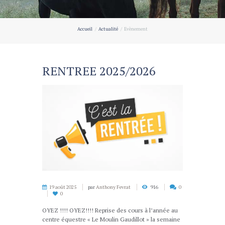
Accueil
Actualité
Evènement
RENTREE 2025/2026
19 août 2025
par
Anthony Fevrat
916
0
0
OYEZ !!!! OYEZ!!!! Reprise des cours à l’année au
centre équestre « Le Moulin Gaudillot » la semaine