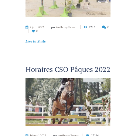
2 juin 2022
par
Anthony Fevrat
1283
0
0
Lire la Suite
Horaires CSO Pâques 2022
16 avril 2022
par
Anthony Fevrat
17196