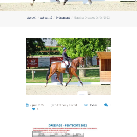
Accueil
Actualité
Evènement
Horaires Dressage 06/06/2022
2 juin 2022
par
Anthony Fevrat
15242
0
4