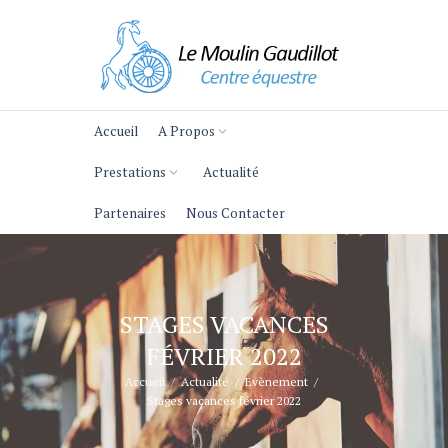
Accueil
A Propos
Prestations
Actualité
Partenaires
Nous Contacter
STAGES VACANCES
FÉVRIER 2022
Accueil
Actualité
Evènement
Stages vacances février 2022