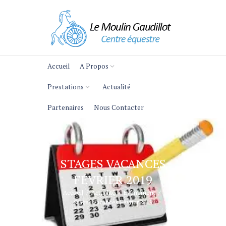
Accueil
A Propos
Prestations
Actualité
Partenaires
Nous Contacter
STAGES VACANCES
FÉVRIER 2019
Accueil
Actualité
Evènement
Stages vacances Février 2019