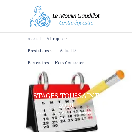
Accueil
A Propos
Prestations
Actualité
Partenaires
Nous Contacter
STAGES TOUSSAINT
2018
Accueil
Actualité
Informations
Stages Toussaint 2018