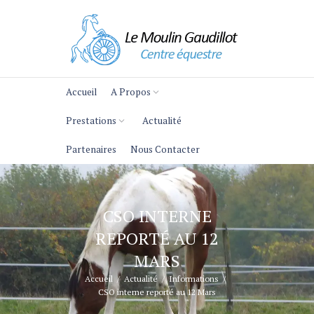
Accueil
A Propos
Prestations
Actualité
Partenaires
Nous Contacter
CSO INTERNE
REPORTÉ AU 12
MARS
Accueil
Actualité
Informations
CSO interne reporté au 12 Mars