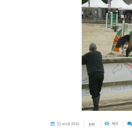
22 avril 2016
par
959