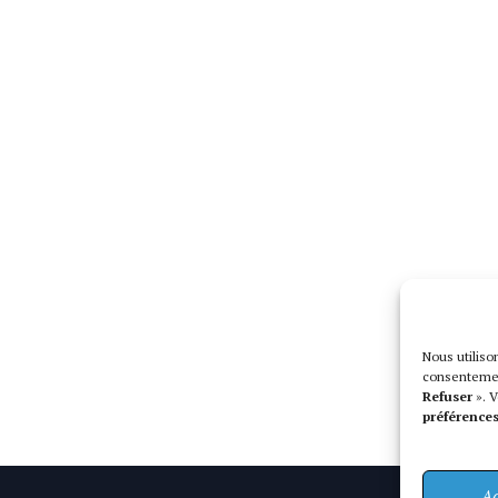
Nous utilis
consentemen
Refuser
». V
préférence
Ac