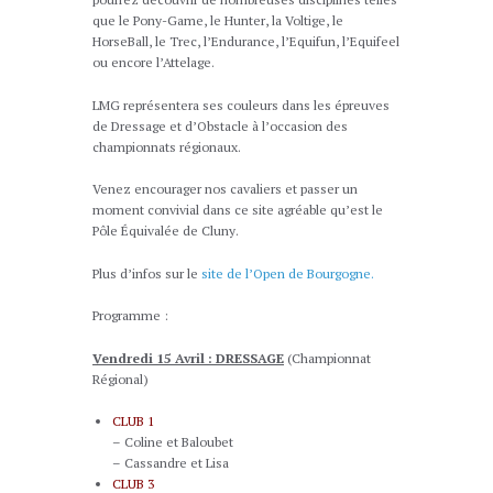
que le Pony-Game, le Hunter, la Voltige, le
HorseBall, le Trec, l’Endurance, l’Equifun, l’Equifeel
ou encore l’Attelage.
LMG représentera ses couleurs dans les épreuves
de Dressage et d’Obstacle à l’occasion des
championnats régionaux.
Venez encourager nos cavaliers et passer un
moment convivial dans ce site agréable qu’est le
Pôle Équivalée de Cluny.
Plus d’infos sur le
site de l’Open de Bourgogne.
Programme :
Vendredi 15 Avril : DRESSAGE
(Championnat
Régional)
CLUB 1
– Coline et Baloubet
– Cassandre et Lisa
CLUB 3