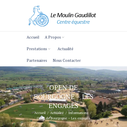
Accueil
A Propos
Prestations
Actualité
Partenaires
Nous Contacter
OPEN DE
BOURGOGNE – LES
ENGAGÉS
Accueil
Actualité
Informations
Open de Bourgogne – Les engagés