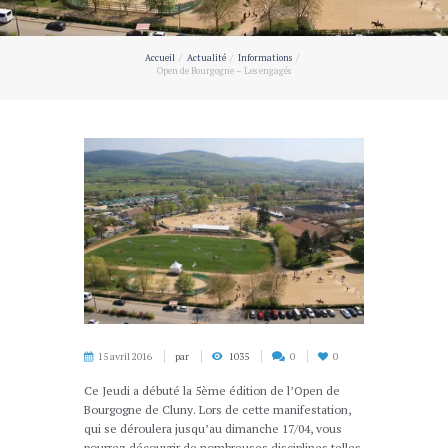
Accueil
Actualité
Informations
Open de Bourgogne – Les engagés
15 avril 2016
par
1035
0
0
Ce Jeudi a débuté la 5ème édition de l’Open de
Bourgogne de Cluny. Lors de cette manifestation,
qui se déroulera jusqu’au dimanche 17/04, vous
pourrez découvrir de nombreuses disciplines telles