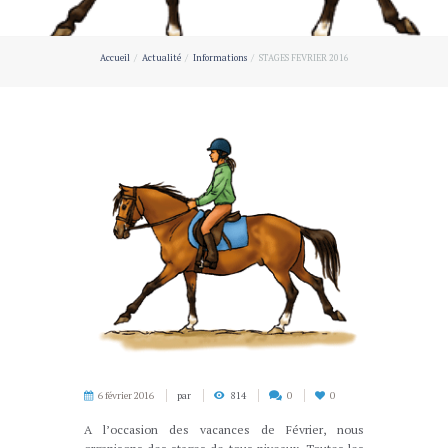
Accueil
Actualité
Informations
STAGES FEVRIER 2016
6 février 2016
par
814
0
0
A l’occasion des vacances de Février, nous