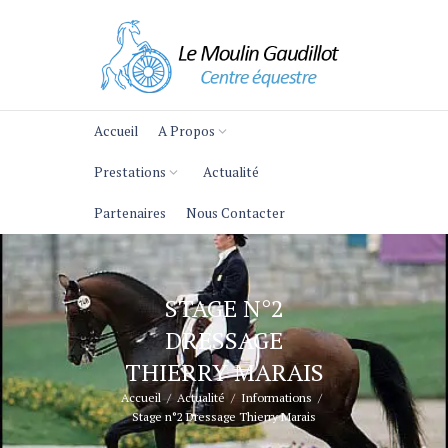
Accueil
A Propos
Prestations
Actualité
Partenaires
Nous Contacter
STAGE N°2
DRESSAGE
THIERRY MARAIS
Accueil
Actualité
Informations
Stage n°2 Dressage Thierry Marais