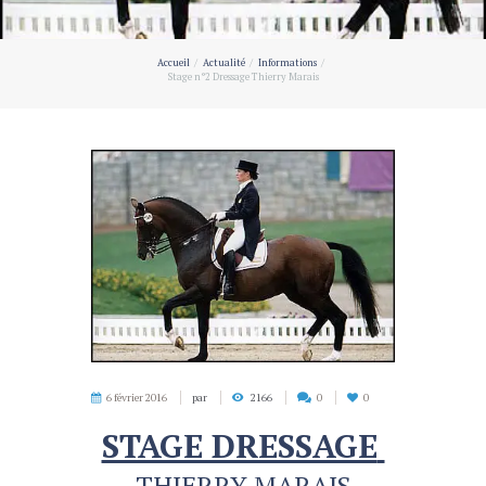
Accueil
Actualité
Informations
Stage n°2 Dressage Thierry Marais
6 février 2016
par
2166
0
0
STAGE DRESSAGE
THIERRY MARAIS